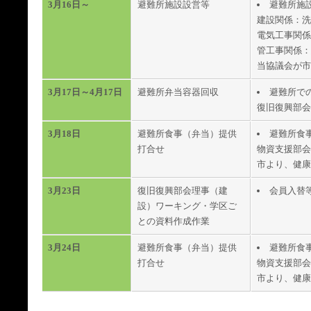
3月16日～
避難所施設設営等
避難所施
建設関係：洗
電気工事関係
管工事関係：
当協議会が市
3月17日～4月17日
避難所弁当容器回収
避難所で
復旧復興部会
3月18日
避難所食事（弁当）提供
避難所食
打合せ
物資支援部会
市より、健康
3月23日
復旧復興部会理事（建
会員入替
設）ワーキング・学区ご
との資料作成作業
3月24日
避難所食事（弁当）提供
避難所食
打合せ
物資支援部会
市より、健康