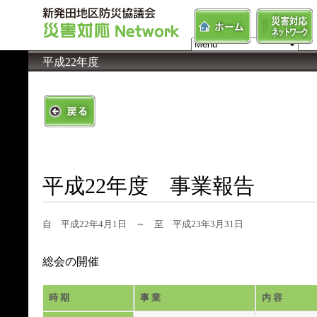
平成22年度
平成22年度 事業報告
自 平成22年4月1日 ～ 至 平成23年3月31日
総会の開催
時 期
事 業
内 容