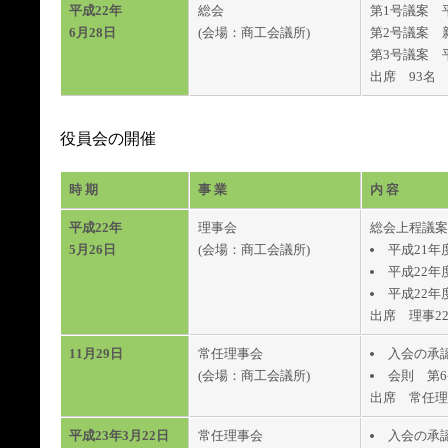
平成22年
総会
第1号議案 
6月28日
(会場：商工会議所)
第2号議案 
第3号議案 
出席 93名
役員会の開催
時 期
事 業
内 容
平成22年
理事会
総会上程議案
5月26日
(会場：商工会議所)
平成21
平成22年
平成22年
出席 理事2
11月29日
常任理事会
入会の承
(会場：商工会議所)
会則 第
出席 常任理
平成23年3月22日
常任理事会
入会の承