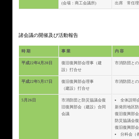
(会場：商工会議所)
出席 常任理
諸会議の開催及び活動報告
時 期
事 業
内 容
平成22年4月20日
復旧復興部会理事（建
市消防団との
設）打合せ
平成22年5月17日
復旧復興部会理事
市消防団との
（建設）打合せ
5月26日
市消防団と防災協議会復
全体説明
旧復興部会（建設）合同
新発田地区防
会議
復旧復興部会
防災協議会復
復旧復興部会
分科会（