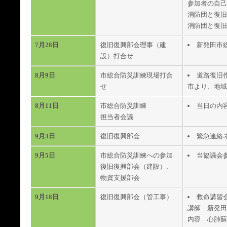
参加者の自己
消防団と復旧
消防団と復旧
7月28日
復旧復興部会理事（建
新発田市
設）打合せ
8月9日
市総合防災訓練現場打合
道路復旧
せ
市より、地域
8月11日
市総合防災訓練
当日の内
担当者会議
9月3日
復旧復興部会
緊急連絡
9月5日
市総合防災訓練への参加
当協議会
復旧復興部会（建設）、
物資支援部会
9月18日
復旧復興部会（管工事）
救命講習
講師 新発田
内容 心肺蘇