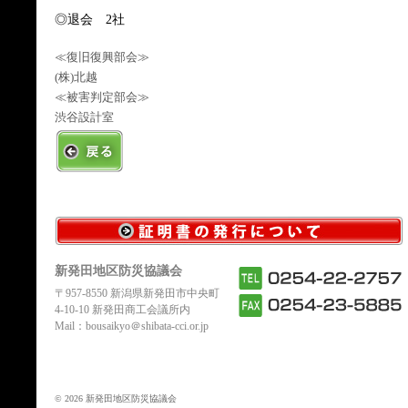
◎退会 2社
≪復旧復興部会≫
(株)北越
≪被害判定部会≫
渋谷設計室
新発田地区防災協議会
〒957-8550 新潟県新発田市中央町
4-10-10 新発田商工会議所内
Mail：bousaikyo＠shibata-cci.or.jp
© 2026 新発田地区防災協議会