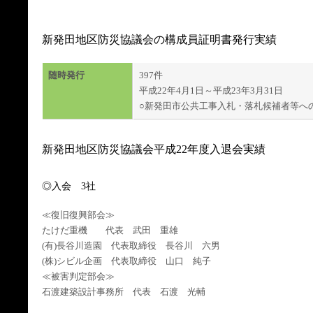
新発田地区防災協議会の構成員証明書発行実績
随時発行
397件
平成22年4月1日～平成23年3月31日
○新発田市公共工事入札・落札候補者等へ
新発田地区防災協議会平成22年度入退会実績
◎入会 3社
≪復旧復興部会≫
たけだ重機 代表 武田 重雄
(有)長谷川造園 代表取締役 長谷川 六男
(株)シビル企画 代表取締役 山口 純子
≪被害判定部会≫
石渡建築設計事務所 代表 石渡 光輔