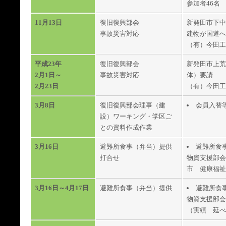
参加者46名
11月13日
復旧復興部会
新発田市下中
事故災害対応
建物が国道へ
（有）今田工
平成23年
復旧復興部会
新発田市上荒
2月1日～
事故災害対応
体）要請
2月23日
（有）今田工
3月8日
復旧復興部会理事（建
会員入替
設）ワーキング・学区ご
との資料作成作業
3月16日
避難所食事（弁当）提供
避難所食
打合せ
物資支援部会
市 健康福祉
3月16日～4月17日
避難所食事（弁当）提供
避難所食
物資支援部会
（実績 延べ 